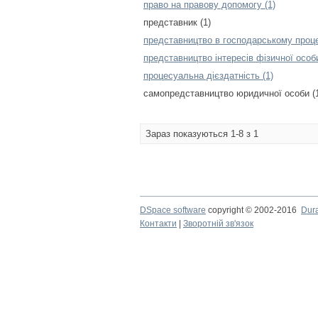
право на правову допомогу (1)
представник (1)
представництво в господарському процес
представництво інтересів фізичної особи
процесуальна дієздатність (1)
самопредставництво юридичної особи (
Зараз показуються 1-8 з 1
DSpace software
copyright © 2002-2016
Dur
Контакти
|
Зворотній зв'язок