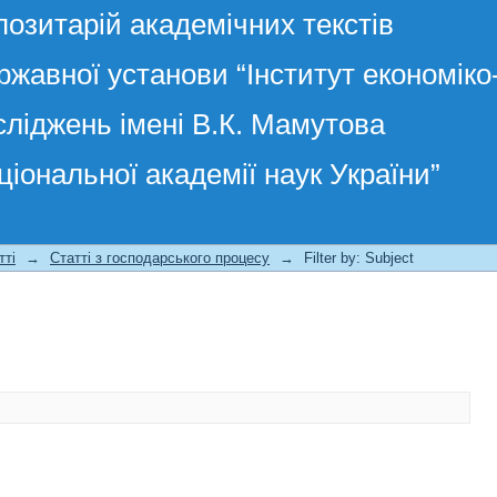
позитарій академічних текстів
ржавної установи “Інститут економік
сліджень імені В.К. Мамутова
ціональної академії наук України”
тті
→
Статті з господарського процесу
→
Filter by: Subject