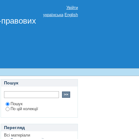
Увійти
українська
English
о-правових
Пошук
Пошук
По цій колекції
Перегляд
Всі матеріали