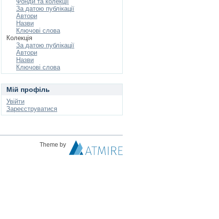
Фонди та колекції
За датою публікації
Автори
Назви
Ключові слова
Колекція
За датою публікації
Автори
Назви
Ключові слова
Мій профіль
Увійти
Зареєструватися
Theme by