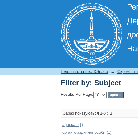
Ре
Де
до
На
Filter by: Subject
Головна сторінка DSpace
→
Окремі ста
Filter by: Subject
Results Per Page:
Зараз показуються 1-8 з 1
адвокат (1)
орган юридичної особи (1)