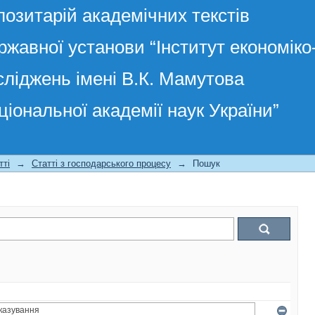
позитарій академічних текстів
ржавної установи “Інститут економік
сліджень імені В.К. Мамутова
ціональної академії наук України”
тті
→
Статті з господарського процесу
→
Пошук