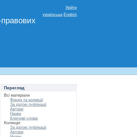
Увійти
українська
English
о-правових
Перегляд
Всі матеріали
Фонди та колекції
За датою публікації
Автори
Назви
Ключові слова
Колекція
За датою публікації
Автори
Назви