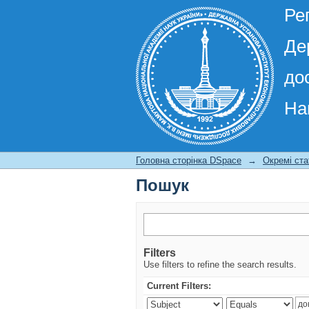
Ре
Де
до
На
Пошук
Головна сторінка DSpace
→
Окремі ста
Пошук
Filters
Use filters to refine the search results.
Current Filters: