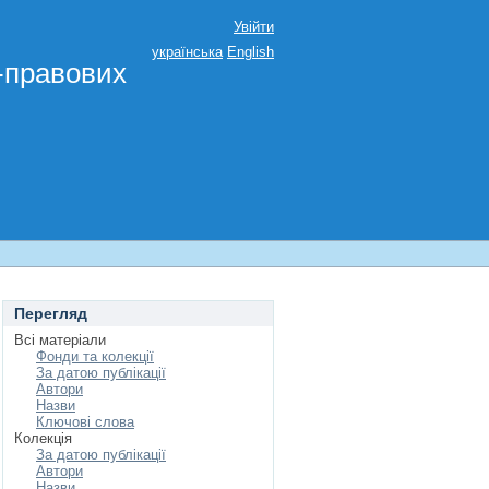
Увійти
українська
English
о-правових
Перегляд
Всі матеріали
Фонди та колекції
За датою публікації
Автори
Назви
Ключові слова
Колекція
За датою публікації
Автори
Назви