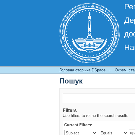
Ре
Де
до
На
Пошук
Головна сторінка DSpace
→
Окремі ста
Пошук
Filters
Use filters to refine the search results.
Current Filters: