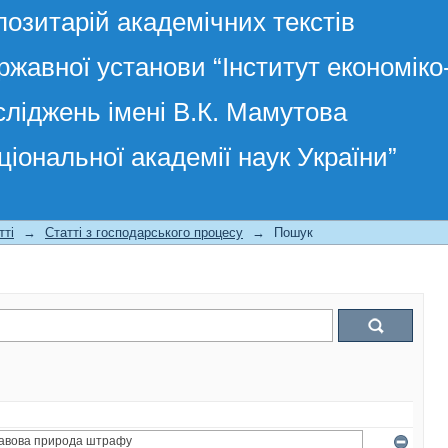
позитарій академічних текстів
ржавної установи “Інститут економік
сліджень імені В.К. Мамутова
ціональної академії наук України”
тті
→
Статті з господарського процесу
→
Пошук