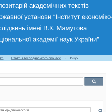
позитарій академічних текстів
ржавної установи “Інститут економік
сліджень імені В.К. Мамутова
ціональної академії наук України”
тті
→
Статті з господарського процесу
→
Пошук