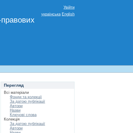
Увійти
українська
English
о-правових
Перегляд
Всі матеріали
Фонди та колекції
За датою публікації
Автори
Назви
Ключові слова
Колекція
За датою публікації
Автори
Назви