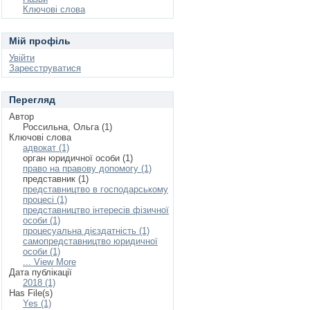
Ключові слова
Мій профіль
Увійти
Зареєструватися
Перегляд
Автор
Россильна, Ольга (1)
Ключові слова
адвокат (1)
орган юридичної особи (1)
право на правову допомогу (1)
представник (1)
представництво в господарському
процесі (1)
представництво інтересів фізичної
особи (1)
процесуальна дієздатність (1)
самопредставництво юридичної
особи (1)
... View More
Дата публікації
2018 (1)
Has File(s)
Yes (1)