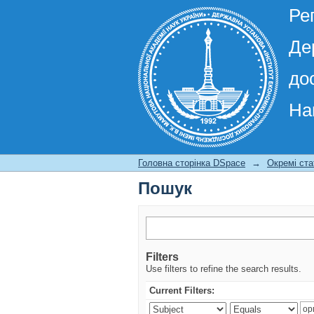
Ре
Де
до
На
Пошук
Головна сторінка DSpace
→
Окремі ста
Пошук
Filters
Use filters to refine the search results.
Current Filters: