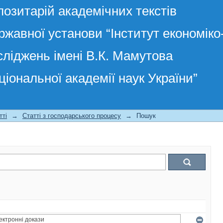
позитарій академічних текстів
ржавної установи “Інститут економік
сліджень імені В.К. Мамутова
ціональної академії наук України”
тті
→
Статті з господарського процесу
→
Пошук