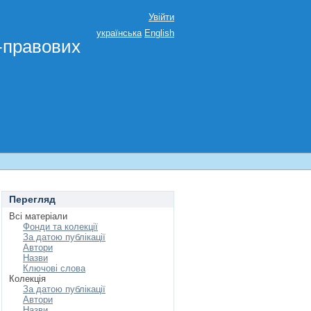
Увійти
українська
English
о-правових
Перегляд
Всі матеріали
Фонди та колекції
За датою публікації
Автори
Назви
Ключові слова
Колекція
За датою публікації
Автори
Назви