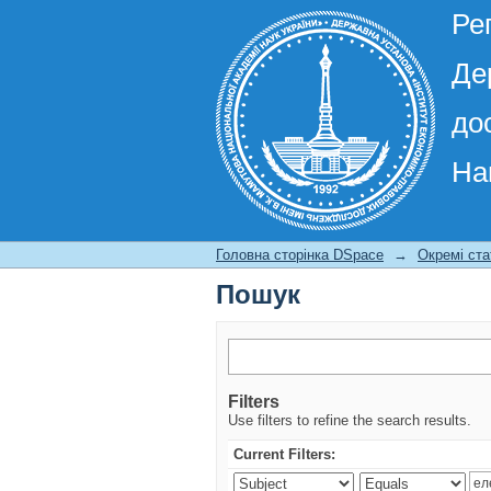
Ре
Де
до
На
Пошук
Головна сторінка DSpace
→
Окремі ста
Пошук
Filters
Use filters to refine the search results.
Current Filters: