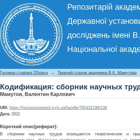
Репозитарій академ
Державної установи
досліджень імені В
Національної акаде
Кодификация: сборник научных тру
Головна сторінка DSpace
→
Творчий спадок академіка В.К. Мамутова
Кодификация: сборник научных тру
Мамутов, Валентин Карлович
URI:
https://hozpravoreposit.kyiv.ua/handle/765432198/138
Дата:
2011
Короткий опис(реферат):
В сборнике научных трудов освещаются теоретические и прак