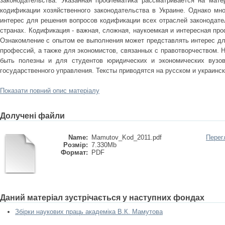
законодательства. Указанная проблематика рассматривается на матер
кодификации хозяйственного законодательства в Украине. Однако мно
интерес для решения вопросов кодификации всех отраслей законодатель
странах. Кодификация - важная, сложная, наукоемкая и интересная пр
Ознакомление с опытом ее выполнения может представлять интерес дл
профессий, а также для экономистов, связанных с правотворчеством. 
быть полезны и для студентов юридических и экономических вузов
государственного управления. Тексты приводятся на русском и украинс
Показати повний опис матеріалу
Долучені файли
Name:
Mamutov_Kod_2011.pdf
Перег
Розмір:
7.330Mb
Формат:
PDF
Даний матеріал зустрічається у наступних фондах
Збірки наукових праць академіка В.К. Мамутова