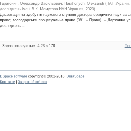
Гарагонич, Олександр Васильович
;
Harahonych, Oleksandr
(
НАН України. 
досліджень імені В.К. Мамутова НАН України»
,
2020
)
Дисертація на здобуття наукового ступеня доктора юридичних наук за сп
право; господарське процесуальне право (081 – Право). – Державна ус
досліджень ...
Зараз показуються 4-23 з 178
Поп
DSpace software
copyright © 2002-2016
DuraSpace
Контакти
|
Зворотній зв'язок