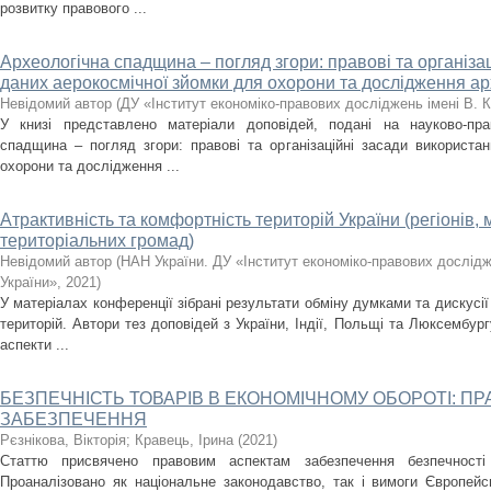
розвитку правового ...
Археологічна спадщина – погляд згори: правові та організа
даних аерокосмічної зйомки для охорони та дослідження а
Невідомий автор
(
ДУ «Інститут економіко-правових досліджень імені В. 
У книзі представлено матеріали доповідей, подані на науково-пра
спадщина – погляд згори: правові та організаційні засади використа
охорони та дослідження ...
Атрактивність та комфортність територій України (регіонів, 
територіальних громад)
Невідомий автор
(
НАН України. ДУ «Інститут економіко-правових дослід
України»
,
2021
)
У матеріалах конференції зібрані результати обміну думками та дискусі
територій. Автори тез доповідей з України, Індії, Польщі та Люксембург
аспекти ...
БЕЗПЕЧНІСТЬ ТОВАРІВ В ЕКОНОМІЧНОМУ ОБОРОТІ: ПР
ЗАБЕЗПЕЧЕННЯ
Рєзнікова, Вікторія
;
Кравець, Ірина
(
2021
)
Статтю присвячено правовим аспектам забезпечення безпечності 
Проаналізовано як національне законодавство, так і вимоги Європей