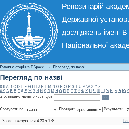
Репозитарій академ
Державної установи
досліджень імені В
Національної акаде
Перегляд по назві
Головна сторінка DSpace
→
Перегляд по назві
Перегляд по назві
0-9
A
B
C
D
E
F
G
H
I
J
K
L
M
N
O
P
Q
R
S
T
U
V
W
X
Y
Z
0-9
А
Б
В
Г
Д
Е
Ж
З
И
Й
К
Л
М
Н
О
П
Р
С
Т
У
Ф
Х
Ц
Ч
Ш
Щ
Ъ
Ы
Ь
Э
Ю
Або введіть перші кілька букв:
Сортувати по:
Порядок:
Результати:
Зараз показуються 4-23 з 178
Поп