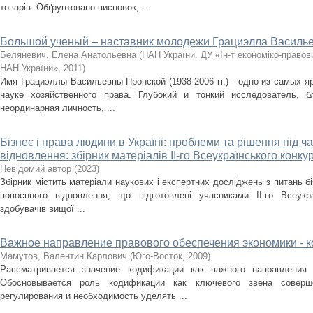
товарів. Обґрунтовано висновок, ...
Большой ученый – наставник молодежи Грациэлла Василь
Беляневич, Елена Анатольевна
(
НАН України. ДУ «Ін-т економіко-право
НАН України»
,
2011
)
Имя Грациэллы Васильевны Пронской (1938-2006 гг.) - одно из самых я
науке хозяйственного права. Глубокий и тонкий исследователь, б
неординарная личность, ...
Бізнес і права людини в Україні: проблеми та рішення під ча
відновлення: збірник матеріалів ІІ-го Всеукраїнського конку
Невідомий автор
(
2023
)
Збірник містить матеріали наукових і експертних досліджень з питань бі
повоєнного відновлення, що підготовлені учасниками ІІ-го Всеукр
здобувачів вищої ...
Важное направление правового обеспечения экономики - 
Мамутов, Валентин Карлович
(
Юго-Восток
,
2009
)
Рассматривается значение кодификации как важного направления 
Обосновывается роль кодификации как ключевого звена соверше
регулирования и необходимость уделять ...