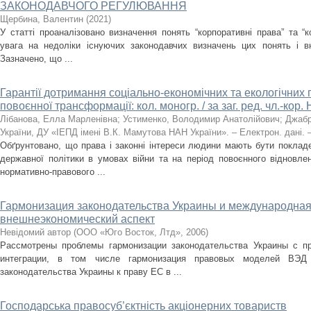
ЗАКОНОДАВЧОГО РЕГУЛЮВАННЯ
Щербина, Валентин
(
2021
)
У статті проаналізовано визначення понять “корпоративні права” та “к
увага на недоліки існуючих законодавчих визначень цих понять і вн
Зазначено, що ...
Гарантії дотримання соціально-економічних та екологічних 
повоєнної трансформації: кол. моногр. / за заг. ред. чл.-кор
Лібанова, Елла Марленівна
;
Устименко, Володимир Анатолійович
;
Джабр
України, ДУ «ІЕПД імені В.К. Мамутова НАН України». – Електрон. дані. – 
Обґрунтовано, що права і законні інтереси людини мають бути покладе
державної політики в умовах війни та на період повоєнного відновле
нормативно-правового ...
Гармонизация законодательства Украины и международная
внешнеэкономический аспект
Невідомий автор
(
ООО «Юго Восток, Лтд»
,
2006
)
Рассмотрены проблемы гармонизации законодательства Украины с 
интеграции, в том числе гармонизация правовых моделей ВЭД
законодательства Украины к праву ЕС в ...
Господарська правосуб’єктність акціонерних товариств