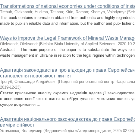
Transformations of national economies under conditions of insta
Trehub, Oleksandr
;
Hudima, Tetіana
;
Kirin, Roman
;
Khomyn, Volodymyr
(
Sci
This book contains information obtained from authentic and highly regarded 
made to publish reliable data and information, but the author and pub- lisher 
Ways to Improve the Legal Framework of Mineral Waste Manag
Oleksandr, Oleksandr
(
Bielsko-Biała Uniersity of Applied Sciences
,
2020-10-
Abstract— The main purpose of the paper is to substantiate the ways to i
waste management in Ukraine in relation to the legal regime within technogeni
Адаптація законодавства про відходи до права Європейськ
становлення нової якості життя
Трегуб, Олександр Андрійович
(
Південний регіональний центр Національн
2019-12-23
)
Статтю присвячено аналізу окремих недоліків адаптації законодавств
становлення нової якості життя та обґрунтуванню можливих шляхів ус
суворе дотримання ...
Адаптація національного законодавства до права Європейсь
виміри стійкості
Устименко, Володимир
(
Видавничий дім «Академперіодика»
,
2025-02-03
)