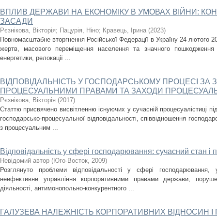
ВПЛИВ ДЕРЖАВИ НА ЕКОНОМІКУ В УМОВАХ ВІЙНИ: КО
ЗАСАДИ
Рєзнікова, Вікторія
;
Пацурія, Ніно
;
Кравець, Ірина
(
2023
)
Повномасштабне вторгнення Російської Федерації в Україну 24 лютого 2
жертв, масового переміщення населення та значного пошкодження 
енергетики, релокації ...
ВІДПОВІДАЛЬНІСТЬ У ГОСПОДАРСЬКОМУ ПРОЦЕСІ ЗА
ПРОЦЕСУАЛЬНИМИ ПРАВАМИ ТА ЗАХОДИ ПРОЦЕСУАЛ
Рєзнікова, Вікторія
(
2017
)
Статтю присвячено висвітленню існуючих у сучасній процесуалістиці під
господарсько-процесуальної відповідальності, співвідношення господарс
з процесуальним ...
Відповідальність у сфері господарювання: сучасний стан і 
Невідомий автор
(
Юго-Восток
,
2009
)
Розглянуто проблеми відповідальності у сфері господарювання, 
неефективне управління корпоративними правами держави, поруше
діяльності, антимонопольно-конкурентного ...
ГАЛУЗЕВА НАЛЕЖНІСТЬ КОРПОРАТИВНИХ ВІДНОСИН І 