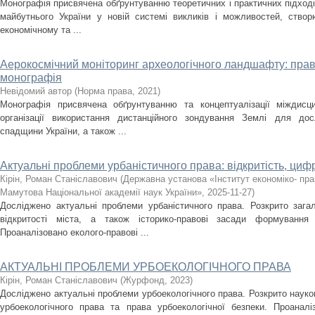
Монографія присвячена обґрунтуванню теоретичних і практичних підході
майбутнього України у новій системі викликів і можливостей, створ
економічному та ...
Аерокосмічний моніторинг археологічного ландшафту: правов
монографія
Невідомий автор
(
Норма права
,
2021
)
Монографія присвячена обґрунтуванню та концептуалізації міждисц
організації використання дистанційного зондування Землі для дос
спадщини України, а також ...
Актуальні проблеми урбаністичного права: відкритість, цифр
Кірін, Роман Станіславович
(
Державна установа «Інститут економіко- пра
Мамутова Національної академії наук України»
,
2025-11-27
)
Досліджено актуальні проблеми урбаністичного права. Розкрито зага
відкритості міста, а також історико-правові засади формування в
Проаналізовано еколого-правові ...
АКТУАЛЬНІ ПРОБЛЕМИ УРБОЕКОЛОГІЧНОГО ПРАВА
Кірін, Роман Станіславович
(
Журфонд
,
2023
)
Досліджено актуальні проблеми урбоекологічного права. Розкрито наук
урбоекологічного права та права урбоекологічної безпеки. Проанал