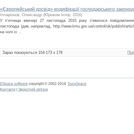
«Європейський досвід» кодифікації господарського законо
Ілларіонов, Олександр
(
Юрінком Інтер
,
2016
)
У п’ятницю ввечері 27 листопада 2015 року з’явилося повідомленн
листопада (див.,наприклад, http://www.kmu.gov.ua/control/uk/publish/arti
на чолі із ...
Зараз показуються 154-173 з 178
Поп
DSpace software
copyright © 2002-2016
DuraSpace
Контакти
|
Зворотній зв'язок