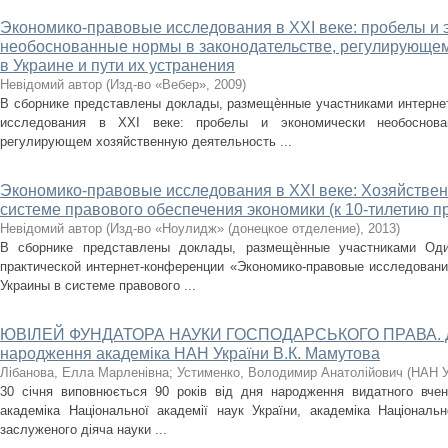
Экономико-правовые исследования в XXI веке: пробелы и 
необоснованные нормы в законодательстве, регулирующем
в Украине и пути их устранения
Невідомий автор
(
Изд-во «Вебер»
,
2009
)
В сборнике представлены доклады, размещѐнные участниками интерне
исследования в XXI веке: пробелы и экономически необоснова
регулирующем хозяйственную деятельность ...
Экономико-правовые исследования в XXI веке: Хозяйствен
системе правового обеспечения экономики (к 10-тилетию п
Невідомий автор
(
Изд-во «Ноулидж» (донецкое отделение)
,
2013
)
В сборнике представлены доклады, размещѐнные участниками Оди
практической интернет-конференции «Экономико-правовые исследовани
Украины в системе правового ...
ЮВІЛЕЙ ФУНДАТОРА НАУКИ ГОСПОДАРСЬКОГО ПРАВА. До 
народження академіка НАН України В.К. Мамутова
Лібанова, Елла Марленівна
;
Устименко, Володимир Анатолійович
(
НАН У
30 січня виповнюється 90 років від дня народження видатного вчено
академіка Національної академії наук України, академіка Національн
заслуженого діяча науки ...