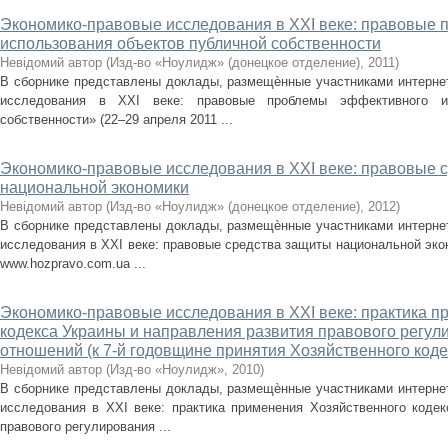
Экономико-правовые исследования в XXI веке: правовые
использования объектов публичной собственности
Невідомий автор
(
Изд-во «Ноулидж» (донецкое отделение)
,
2011
)
В сборнике представлены доклады, размещѐнные участниками интерне
исследования в XXI веке: правовые проблемы эффективного ис
собственности» (22–29 апреля 2011 ...
Экономико-правовые исследования в XXI веке: правовые 
национальной экономики
Невідомий автор
(
Изд-во «Ноулидж» (донецкое отделение)
,
2012
)
В сборнике представлены доклады, размещѐнные участниками интерне
исследования в XXI веке: правовые средства защиты национальной эконо
www.hozpravo.com.ua ...
Экономико-правовые исследования в XXI веке: практика п
кодекса Украины и направления развития правового регул
отношений (к 7-й годовщине принятия Хозяйственного коде
Невідомий автор
(
Изд-во «Ноулидж»
,
2010
)
В сборнике представлены доклады, размещѐнные участниками интерне
исследования в XXI веке: практика применения Хозяйственного кодек
правового регулирования ...