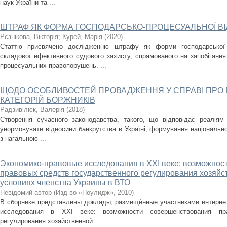
наук України та ...
ШТРАФ ЯК ФОРМА ГОСПОДАРСЬКО-ПРОЦЕСУАЛЬНОЇ ВІ
Рєзнікова, Вікторія
;
Курей, Марія
(
2020
)
Статтю присвячено дослідженню штрафу як форми господарської п
складової ефективного судового захисту, спрямованого на запобігання
процесуальних правопорушень. ...
ЩОДО ОСОБЛИВОСТЕЙ ПРОВАДЖЕННЯ У СПРАВІ ПРО 
КАТЕГОРІЙ БОРЖНИКІВ
Радзивілюк, Валерія
(
2018
)
Створення сучасного законодавства, такого, що відповідає реаліям
унормовувати відносини банкрутства в Україні, формування національної
з нагальною ...
Экономико-правовые исследования в XXI веке: возможнос
правовых средств государственного регулирования хозяйс
условиях членства Украины в ВТО
Невідомий автор
(
Изд-во «Ноулидж»
,
2010
)
В сборнике представлены доклады, размещѐнные участниками интерне
исследования в XXI веке: возможности совершенствования пра
регулирования хозяйственной ...