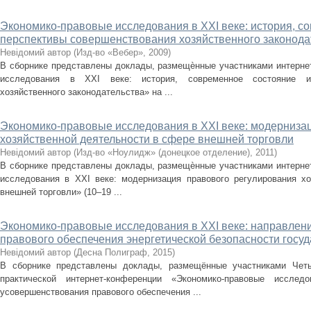
Экономико-правовые исследования в XXI веке: история, с
перспективы совершенствования хозяйственного законода
Невідомий автор
(
Изд-во «Вебер»
,
2009
)
В сборнике представлены доклады, размещѐнные участниками интерне
исследования в XXI веке: история, современное состояние и
хозяйственного законодательства» на ...
Экономико-правовые исследования в XXI веке: модерниза
хозяйственной деятельности в сфере внешней торговли
Невідомий автор
(
Изд-во «Ноулидж» (донецкое отделение)
,
2011
)
В сборнике представлены доклады, размещѐнные участниками интерне
исследования в XXI веке: модернизация правового регулирования х
внешней торговли» (10–19 ...
Экономико-правовые исследования в XXI веке: направлен
правового обеспечения энергетической безопасности госу
Невідомий автор
(
Десна Полиграф
,
2015
)
В сборнике представлены доклады, размещённые участниками Четы
практической интернет-конференции «Экономико-правовые иссле
усовершенствования правового обеспечения ...