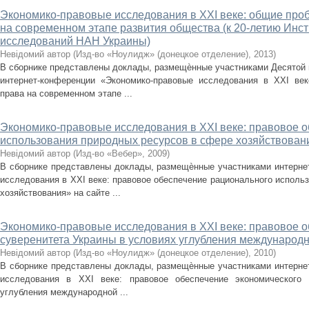
Экономико-правовые исследования в XXI веке: общие про
на современном этапе развития общества (к 20-летию Инс
исследований НАН Украины)
Невідомий автор
(
Изд-во «Ноулидж» (донецкое отделение)
,
2013
)
В сборнике представлены доклады, размещѐнные участниками Десятой 
интернет-конференции «Экономико-правовые исследования в XXI век
права на современном этапе ...
Экономико-правовые исследования в XXI веке: правовое 
использования природных ресурсов в сфере хозяйствован
Невідомий автор
(
Изд-во «Вебер»
,
2009
)
В сборнике представлены доклады, размещѐнные участниками интерне
исследования в XXI веке: правовое обеспечение рационального исполь
хозяйствования» на сайте ...
Экономико-правовые исследования в XXI веке: правовое о
суверенитета Украины в условиях углубления международ
Невідомий автор
(
Изд-во «Ноулидж» (донецкое отделение)
,
2010
)
В сборнике представлены доклады, размещѐнные участниками интерне
исследования в XXI веке: правовое обеспечение экономического 
углубления международной ...