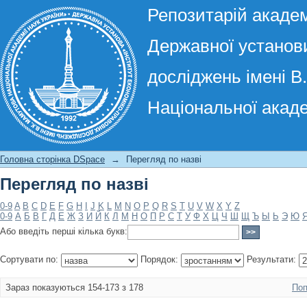
Репозитарій академ
Державної установи
досліджень імені В
Національної акаде
Перегляд по назві
Головна сторінка DSpace
→
Перегляд по назві
Перегляд по назві
0-9
A
B
C
D
E
F
G
H
I
J
K
L
M
N
O
P
Q
R
S
T
U
V
W
X
Y
Z
0-9
А
Б
В
Г
Д
Е
Ж
З
И
Й
К
Л
М
Н
О
П
Р
С
Т
У
Ф
Х
Ц
Ч
Ш
Щ
Ъ
Ы
Ь
Э
Ю
Або введіть перші кілька букв:
Сортувати по:
Порядок:
Результати:
Зараз показуються 154-173 з 178
Поп