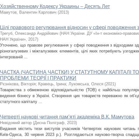
Хозяйственному Кодексу Украины – Десять Лет
Мамутов, Валентин Карлович
(
2013
)
Цілі правового регулювання відносин у сфері поводження з
Трегуб, Олександр Андрійович
(
НАН України. ДУ «Ін-т економіко-правови
НАН України»
,
2017
)
Уточнено, що правове регулювання у сфері поводження з відходами з
різногалузевих і міжгалузевих елементів, цілі яких потребують узгодж
інтегрованій ...
ЧАСТКА (ЧАСТИНА ЧАСТКИ) У СТАТУТНОМУ КАПІТАЛІ ТО
ПРОБЛЕМИ ТЕОРІЇ І ПРАКТИКИ
Рєзнікова, Вікторія
;
Кравець, Ірина
;
Лукомська, Олеся
(
2021
)
Товариства з обмеженою відповідальністю (ТОВ) є найбільш популяр
ведення бізнесу в Україні. Створення цих товариств переважно як об’є
статутного капіталу ...
Четверті наукові читання пам’яті академіка В.К. Мамутова
Невідомий автор
(
Десна Поліграф
,
2023
)
Видання містить тези виступів учасників Четвертих наукових читань п
Київ-Одеса, 30 червня 2023 р.). Розглядаються науково-творча спадщи