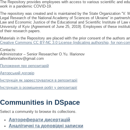
The Repository provides employees with access to various scientific and edu
work in a pandemic COVID-19.
The repository was created and is maintained by the State Organization “V.
Legal Research of the National Academy of Sciences of Ukraine” in partners
Law and Economic Justice of the Educational and Scientific Institute of Law
University of Kyiv (Agreement of June 25, 2019). Employees of these instituti
of their research papers.
Materials in the Repository are placed with the prior consent of the authors a
Creative Commons CC BY-NC 3.0 License (indicating authorship, for non-com
Contacts:
Administrator – Senior Researcher O.Yu. Illarionov
allexillarionov@gmail.com
Положення про репозитарій
Авторський договір
Інструкція як зареєструватися в репозитарії
Інструкція із розміщення робіт у репозитарії
Communities in DSpace
Select a community to browse its collections.
Автореферати дисертацій
Аналітичні та доповідні записки