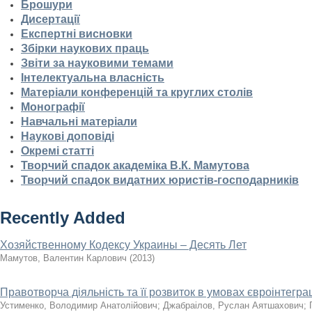
Брошури
Дисертації
Експертні висновки
Збірки наукових праць
Звіти за науковими темами
Інтелектуальна власність
Матеріали конференцій та круглих столів
Монографії
Навчальні матеріали
Наукові доповіді
Окремі статті
Творчий спадок академіка В.К. Мамутова
Творчий спадок видатних юристів-господарників
Recently Added
Хозяйственному Кодексу Украины – Десять Лет
Мамутов, Валентин Карлович
(
2013
)
Правотворча діяльність та її розвиток в умовах євроінтеграц
Устименко, Володимир Анатолійович
;
Джабраілов, Руслан Аятшахович
;