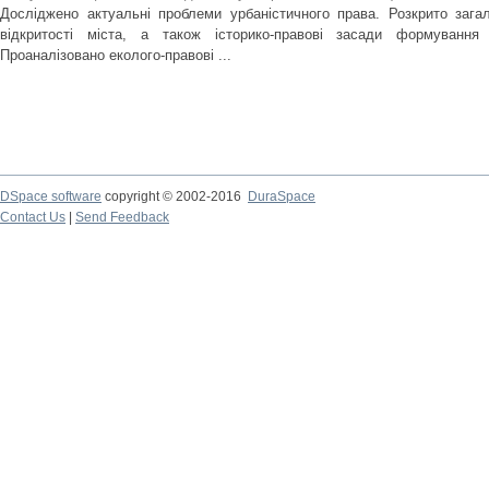
Досліджено актуальні проблеми урбаністичного права. Розкрито зага
відкритості міста, а також історико-правові засади формування в
Проаналізовано еколого-правові ...
DSpace software
copyright © 2002-2016
DuraSpace
Contact Us
|
Send Feedback