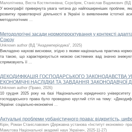
Малолітнева, Веста Костянтинівна
;
Сєрєбряк, Станіслав Вадимович
(
ВД 
У монографії привернута увага читача до найпоширеніших проблем, як
розвитку правотворчої діяльності в Україні із виявленням істотної ас
методологічних ...
Методологічні засади нормопроєктування у контексті адапт
Союзу
Unknown author
(
ВД "Академперіодика"
,
2025
)
Викладено наукові висновки, згідно з якими національна практика нор
та такою, що характеризується низкою системних вад значно знижують
спрямовують її ...
ДЕКОДИФІКАЦІЯ ГОСПОДАРСЬКОГО ЗАКОНОДАВСТВА УК
ЕКОНОМІЧНІ НАСЛІДКИ ТА ЗАВДАННЯ ЗАКОНОДАВЧОЇ Д
Unknown author
(
Право
,
2026
)
10 грудня 2025 року на базі Національного юридичного університет
господарського права було проведено круглий стіл на тему: «Декодифі
України: соціально-економічні ...
Актуальні проблеми урбаністичного права: відкритість, цифр
Кірін, Роман Станіславович
(
Державна установа «Інститут економіко- пра
Мамутова Національної академії наук України»
,
2025-11-27
)