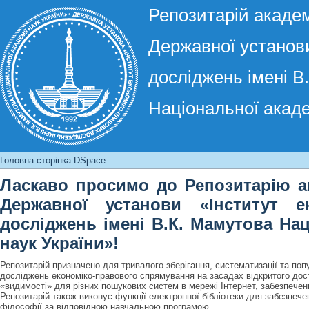
Репозитарій академ
Державної установи
досліджень імені В
Національної акаде
Головна сторінка DSpace
Головна сторінка DSpace
Ласкаво просимо до Репозитарію ак
Державної установи «Інститут ек
досліджень імені В.К. Мамутова Нац
наук України»!
Репозитарій призначено для тривалого зберігання, систематизації та поп
досліджень економіко-правового спрямування на засадах відкритого дост
«видимості» для різних пошукових систем в мережі Інтернет, забезпеченн
Репозитарій також виконує функції електронної бібліотеки для забезпече
філософії за відповідною навчальною програмою.