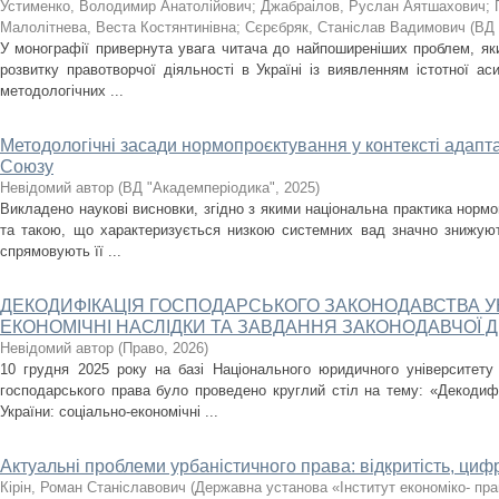
Устименко, Володимир Анатолійович
;
Джабраілов, Руслан Аятшахович
;
Малолітнева, Веста Костянтинівна
;
Сєрєбряк, Станіслав Вадимович
(
ВД 
У монографії привернута увага читача до найпоширеніших проблем, як
розвитку правотворчої діяльності в Україні із виявленням істотної ас
методологічних ...
Методологічні засади нормопроєктування у контексті адапт
Союзу
Невідомий автор
(
ВД "Академперіодика"
,
2025
)
Викладено наукові висновки, згідно з якими національна практика нор
та такою, що характеризується низкою системних вад значно знижують
спрямовують її ...
ДЕКОДИФІКАЦІЯ ГОСПОДАРСЬКОГО ЗАКОНОДАВСТВА УК
ЕКОНОМІЧНІ НАСЛІДКИ ТА ЗАВДАННЯ ЗАКОНОДАВЧОЇ Д
Невідомий автор
(
Право
,
2026
)
10 грудня 2025 року на базі Національного юридичного університет
господарського права було проведено круглий стіл на тему: «Декодифі
України: соціально-економічні ...
Актуальні проблеми урбаністичного права: відкритість, цифр
Кірін, Роман Станіславович
(
Державна установа «Інститут економіко- пра