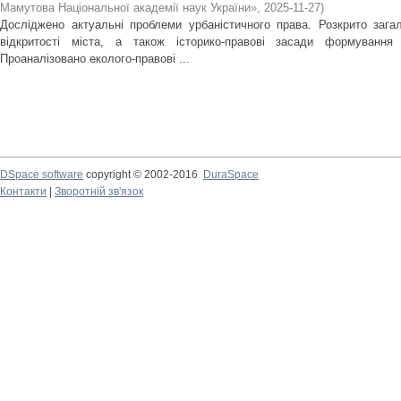
Мамутова Національної академії наук України»
,
2025-11-27
)
Досліджено актуальні проблеми урбаністичного права. Розкрито зага
відкритості міста, а також історико-правові засади формування в
Проаналізовано еколого-правові ...
DSpace software
copyright © 2002-2016
DuraSpace
Контакти
|
Зворотній зв'язок