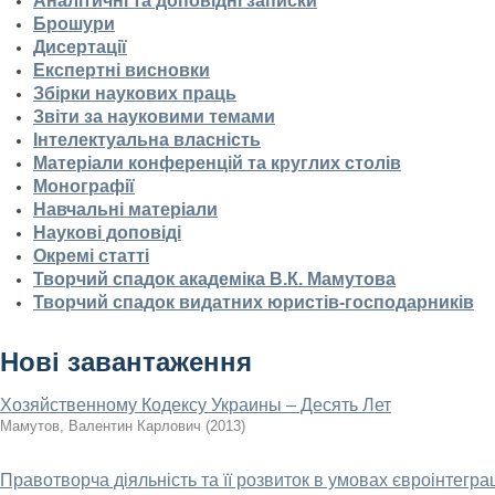
Аналітичні та доповідні записки
Брошури
Дисертації
Експертні висновки
Збірки наукових праць
Звіти за науковими темами
Інтелектуальна власність
Матеріали конференцій та круглих столів
Монографії
Навчальні матеріали
Наукові доповіді
Окремі статті
Творчий спадок академіка В.К. Мамутова
Творчий спадок видатних юристів-господарників
Нові завантаження
Хозяйственному Кодексу Украины – Десять Лет
Мамутов, Валентин Карлович
(
2013
)
Правотворча діяльність та її розвиток в умовах євроінтеграц