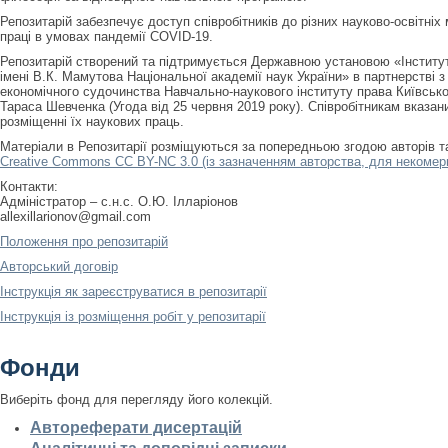
Репозитарій забезпечує доступ співробітників до різних науково-освітніх
праці в умовах пандемії COVID-19.
Репозитарій створений та підтримується Державною установою «Інститу
імені В.К. Мамутова Національної академії наук України» в партнерстві
економічного судочинства Навчально-наукового інституту права Київсько
Тараса Шевченка (Угода від 25 червня 2019 року). Співробітникам вказан
розміщенні їх наукових праць.
Матеріали в Репозитарії розміщуються за попередньою згодою авторів 
Creative Commons CC BY-NC 3.0 (із зазначенням авторства, для некомерц
Контакти:
Адміністратор – с.н.с. О.Ю. Ілларіонов
allexillarionov@gmail.com
Положення про репозитарій
Авторський договір
Інструкція як зареєструватися в репозитарії
Інструкція із розміщення робіт у репозитарії
Фонди
Виберіть фонд для перегляду його колекцій.
Автореферати дисертацій