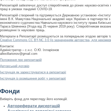
Репозитарій забезпечує доступ співробітників до різних науково-освітніх
праці в умовах пандемії COVID-19.
Репозитарій створений та підтримується Державною установою «Інститу
імені В.К. Мамутова Національної академії наук України» в партнерстві
економічного судочинства Навчально-наукового інституту права Київсько
Тараса Шевченка (Угода від 25 червня 2019 року). Співробітникам вказан
розміщенні їх наукових праць.
Матеріали в Репозитарії розміщуються за попередньою згодою авторів 
Creative Commons CC BY-NC 3.0 (із зазначенням авторства, для некомерц
Контакти:
Адміністратор – с.н.с. О.Ю. Ілларіонов
allexillarionov@gmail.com
Положення про репозитарій
Авторський договір
Інструкція як зареєструватися в репозитарії
Інструкція із розміщення робіт у репозитарії
Фонди
Виберіть фонд для перегляду його колекцій.
Автореферати дисертацій