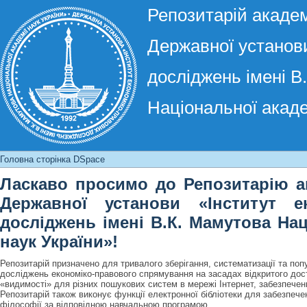
Репозитарій академ
Державної установи
досліджень імені В
Національної акаде
Головна сторінка DSpace
Головна сторінка DSpace
Ласкаво просимо до Репозитарію ак
Державної установи «Інститут ек
досліджень імені В.К. Мамутова Нац
наук України»!
Репозитарій призначено для тривалого зберігання, систематизації та поп
досліджень економіко-правового спрямування на засадах відкритого дост
«видимості» для різних пошукових систем в мережі Інтернет, забезпеченн
Репозитарій також виконує функції електронної бібліотеки для забезпече
філософії за відповідною навчальною програмою.