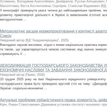
Устименко, Володимир Анатолійович
;
Джабраілов, Руслан Аятшахович
;
Малолітнева, Веста Костянтинівна
;
Сєрєбряк, Станіслав Вадимович
(
ВД 
У монографії привернута увага читача до найпоширеніших проблем, як
розвитку правотворчої діяльності в Україні із виявленням істотної ас
методологічних ...
Методологічні засади нормопроєктування у контексті адапт
Союзу
Невідомий автор
(
ВД "Академперіодика"
,
2025
)
Викладено наукові висновки, згідно з якими національна практика нор
та такою, що характеризується низкою системних вад значно знижують
спрямовують її ...
ДЕКОДИФІКАЦІЯ ГОСПОДАРСЬКОГО ЗАКОНОДАВСТВА УК
ЕКОНОМІЧНІ НАСЛІДКИ ТА ЗАВДАННЯ ЗАКОНОДАВЧОЇ Д
Невідомий автор
(
Право
,
2026
)
10 грудня 2025 року на базі Національного юридичного університет
господарського права було проведено круглий стіл на тему: «Декодифі
України: соціально-економічні ...
Актуальні проблеми урбаністичного права: відкритість, цифр
Кірін, Роман Станіславович
(
Державна установа «Інститут економіко- пра