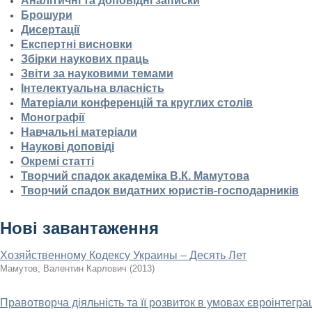
Аналітичні та доповідні записки
Брошури
Дисертації
Експертні висновки
Збірки наукових праць
Звіти за науковими темами
Інтелектуальна власність
Матеріали конференцій та круглих столів
Монографії
Навчальні матеріали
Наукові доповіді
Окремі статті
Творчий спадок академіка В.К. Мамутова
Творчий спадок видатних юристів-господарників
Нові завантаження
Хозяйственному Кодексу Украины – Десять Лет
Мамутов, Валентин Карлович
(
2013
)
Правотворча діяльність та її розвиток в умовах євроінтеграц