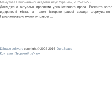
Мамутова Національної академії наук України»
,
2025-11-27
)
Досліджено актуальні проблеми урбаністичного права. Розкрито зага
відкритості міста, а також історико-правові засади формування в
Проаналізовано еколого-правові ...
DSpace software
copyright © 2002-2016
DuraSpace
Контакти
|
Зворотній зв'язок