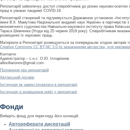
Репозитарій забезпечує доступ співробітників до різних науково-освітніх
праці в умовах пандемії COVID-19.
Репозитарій створений та підтримується Державною установою «Інститу
імені В.К. Мамутова Національної академії наук України» в партнерстві
економічного судочинства Навчально-наукового інституту права Київсько
Тараса Шевченка (Угода від 25 червня 2019 року). Співробітникам вказан
розміщенні їх наукових праць.
Матеріали в Репозитарії розміщуються за попередньою згодою авторів 
Creative Commons CC BY-NC 3.0 (із зазначенням авторства, для некомерц
Контакти:
Адміністратор – с.н.с. О.Ю. Ілларіонов
allexillarionov@gmail.com
Положення про репозитарій
Авторський договір
Інструкція як зареєструватися в репозитарії
Інструкція із розміщення робіт у репозитарії
Фонди
Виберіть фонд для перегляду його колекцій.
Автореферати дисертацій