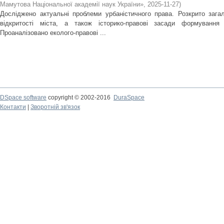
Мамутова Національної академії наук України»
,
2025-11-27
)
Досліджено актуальні проблеми урбаністичного права. Розкрито зага
відкритості міста, а також історико-правові засади формування в
Проаналізовано еколого-правові ...
DSpace software
copyright © 2002-2016
DuraSpace
Контакти
|
Зворотній зв'язок