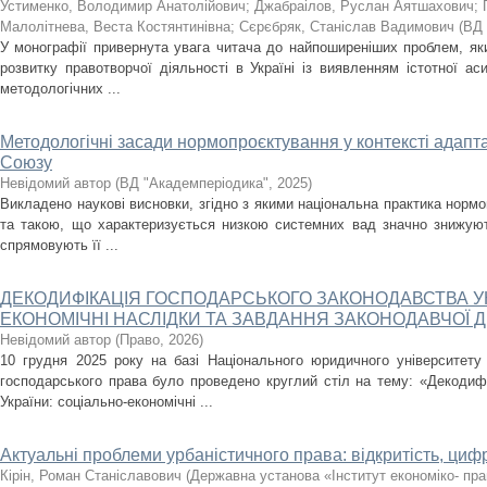
Устименко, Володимир Анатолійович
;
Джабраілов, Руслан Аятшахович
;
Малолітнева, Веста Костянтинівна
;
Сєрєбряк, Станіслав Вадимович
(
ВД 
У монографії привернута увага читача до найпоширеніших проблем, як
розвитку правотворчої діяльності в Україні із виявленням істотної ас
методологічних ...
Методологічні засади нормопроєктування у контексті адапт
Союзу
Невідомий автор
(
ВД "Академперіодика"
,
2025
)
Викладено наукові висновки, згідно з якими національна практика нор
та такою, що характеризується низкою системних вад значно знижують
спрямовують її ...
ДЕКОДИФІКАЦІЯ ГОСПОДАРСЬКОГО ЗАКОНОДАВСТВА УК
ЕКОНОМІЧНІ НАСЛІДКИ ТА ЗАВДАННЯ ЗАКОНОДАВЧОЇ Д
Невідомий автор
(
Право
,
2026
)
10 грудня 2025 року на базі Національного юридичного університет
господарського права було проведено круглий стіл на тему: «Декодифі
України: соціально-економічні ...
Актуальні проблеми урбаністичного права: відкритість, цифр
Кірін, Роман Станіславович
(
Державна установа «Інститут економіко- пра