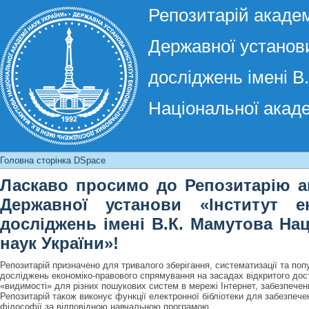
Репозитарій академ
Державної установи
досліджень імені В
Національної акаде
Головна сторінка DSpace
Головна сторінка DSpace
Ласкаво просимо до Репозитарію ак
Державної установи «Інститут ек
досліджень імені В.К. Мамутова Нац
наук України»!
Репозитарій призначено для тривалого зберігання, систематизації та поп
досліджень економіко-правового спрямування на засадах відкритого дост
«видимості» для різних пошукових систем в мережі Інтернет, забезпеченн
Репозитарій також виконує функції електронної бібліотеки для забезпече
філософії за відповідною навчальною програмою.