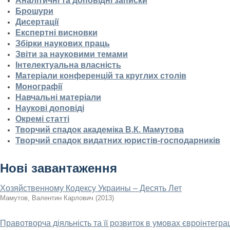
Аналітичні та доповідні записки
Брошури
Дисертації
Експертні висновки
Збірки наукових праць
Звіти за науковими темами
Інтелектуальна власність
Матеріали конференцій та круглих столів
Монографії
Навчальні матеріали
Наукові доповіді
Окремі статті
Творчий спадок академіка В.К. Мамутова
Творчий спадок видатних юристів-господарників
Нові завантаження
Хозяйственному Кодексу Украины – Десять Лет
Мамутов, Валентин Карлович
(
2013
)
Правотворча діяльність та її розвиток в умовах євроінтеграц